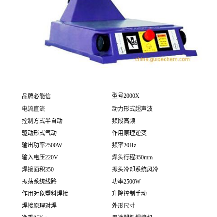
型号
2000X
品牌
必能信
电流
直流
动力形式
超声波
控制方式
半自动
频段
高频
驱动形式
气动
作用原理
逆变
输出功率
2500W
频率
20Hz
输入电压
220V
焊头行程
350mm
焊接面积
350
振头冷却系统
风冷
振荡系统
线路
功率
2500W
作用对象
塑料焊接
升降控制
手动
焊接原理
对焊
外形尺寸