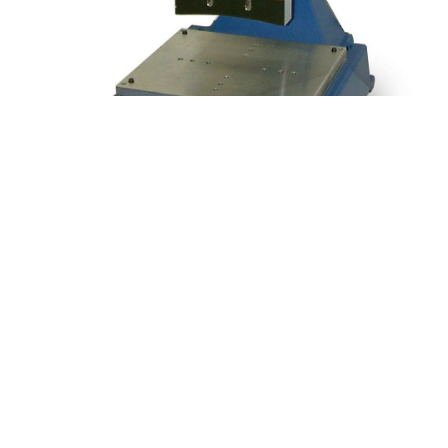
专利的振幅分阶：能达到的熔接强度与外观。
（2000x ea/ae，2000x d/aed，2000x f/aef特有）。
内置数字式振幅控制：为某些临界应用提供精调。
真实的警报信息便于检修：并且可透过联线取得更多讯息。
自我诊断与监控：可视，可听以及逻辑输出警报。