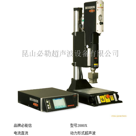
品牌
必能信
型号
2000X
电流
直流
动力形式
超声波