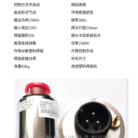
控制方式
半自动
频段
高频
驱动形式
气动
作用原理
逆变
输出功率
2500W
频率
20Hz
输入电压
220V
焊头行程
350mm
焊接面积
350
振头冷却系统
风冷
振荡系统
线路
功率
2500W
作用对象
塑料焊接
升降控制
手动
焊接原理
对焊
外形尺寸
净重
85Kg
用途
塑料焊接机