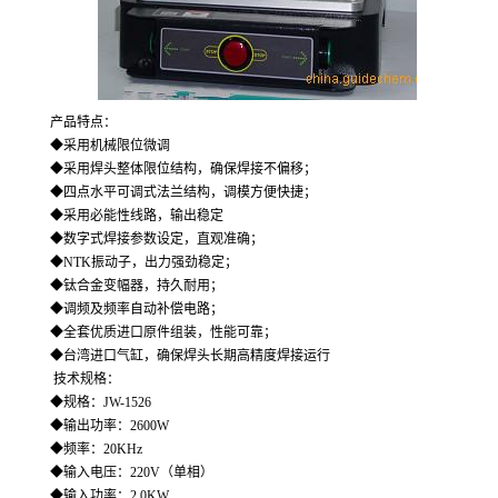
产品特点：
◆采用机械限位微调
◆采用焊头整体限位结构，确保焊接不偏移；
◆四点水平可调式法兰结构，调模方便快捷；
◆采用必能性线路，输出稳定
◆数字式焊接参数设定，直观准确；
◆NTK振动子，出力强劲稳定；
◆钛合金变幅器，持久耐用；
◆调频及频率自动补偿电路；
◆全套优质进口原件组装，性能可靠；
◆台湾进口气缸，确保焊头长期高精度焊接运行
 技术规格：
◆规格：JW-1526
◆输出功率：2600W
◆频率：20KHz
◆输入电压：220V（单相）
◆输入功率：2.0KW