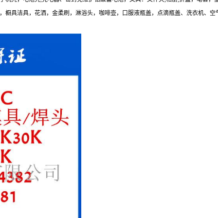
，橱具洁具，花洒，金柔刷，淋浴头，咖啡壶，口服液瓶盖，点滴瓶盖、洗衣机、空