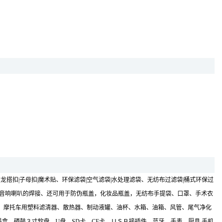
搭扣|子母扣|魔术贴、环保滤袋|空气滤袋|水处理滤袋、无纺布过滤袋|桶式环保过
视喇叭、音响喇叭的焊接、还可用于防伪瓶盖，化妆品瓶盖，无纺布手提袋、口罩、手术衣
、摩托车用塑料滤清器、散热器、制动液罐、油杯、水箱、油箱、风管、尾气净化
盒，硒鼓３寸软盘，U盘，SD卡，CF卡，ＵＳＢ接插件、蓝牙、手表，厨具,手机