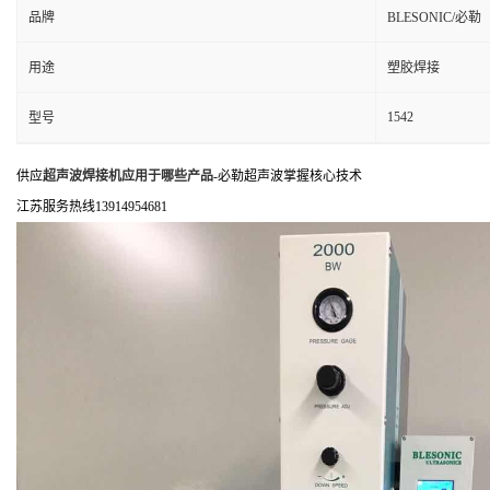
品牌
BLESONIC/必勒
用途
塑胶焊接
1542
型号
供应
超声波焊接机应用于哪些产品
-必勒超声波掌握核心技术
江苏服务热线13914954681