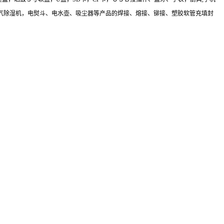
气除湿机，电熨斗、电水壶、吸尘器等产品的焊接、熔接、铆接、塑胶软管充填封