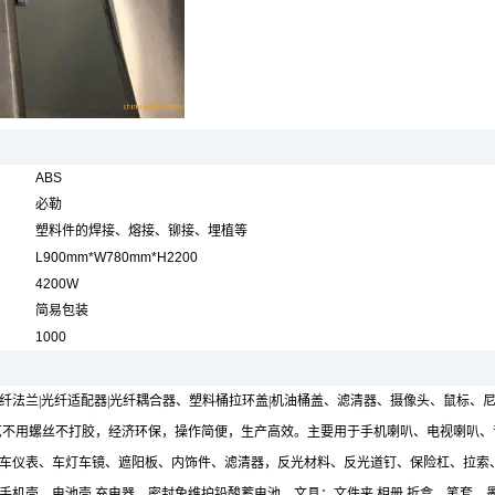
ABS
必勒
塑料件的焊接、熔接、铆接、埋植等
L900mm*W780mm*H2200
4200W
简易包装
1000
兰|光纤适配器|光纤耦合器、塑料桶拉环盖|机油桶盖、滤清器、摄像头、鼠标、尼龙
品的焊接，该工艺不用螺丝不打胶，经济环保，操作简便，生产高效。主要用于手机喇叭、电
车仪表、车灯车镜、遮阳板、内饰件、滤清器，反光材料、反光道钉、保险杠、拉索
机壳，电池壳,充电器、密封免维护铅酸蓄电池，文具：文件夹,相册,折盒，笔套，墨