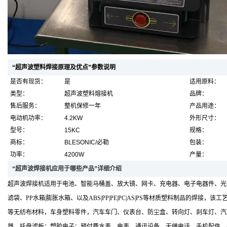
“超声波塑料焊接原理及优点”参数说明
是否有现货：
是
适用原料：
类型：
超声波塑料熔接机
品牌：
售后服务：
整机保修一年
产品用途：
电动机功率：
4.2KW
外形尺寸：
型号：
15KC
规格：
商标：
BLESONIC/必勒
包装：
功率：
4200W
产量：
“超声波焊接机应用于哪些产品”详细介绍
超声波焊接机适用于电池、智能马桶盖、放大镜、网卡、充电器、电子电器件、光纤法
滤袋、PP水箱|膨胀水箱、以及ABS|PP|PE|PC|AS|PS等材质塑料制
等无纺布材料，车身塑料零件，汽车车门、仪表台、防尘盒、转向灯、刹车灯、汽
器、托盘滤板；塑胶电子：预付费水表、电表，通讯设备，无绳电话，手机配件，手