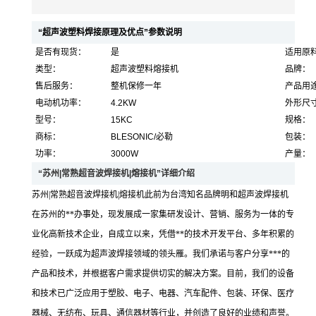
“超声波塑料焊接原理及优点”参数说明
是否有现货：
是
适用原
类型：
超声波塑料熔接机
品牌：
售后服务：
整机保修一年
产品用
电动机功率：
4.2KW
外形尺
型号：
15KC
规格：
商标：
BLESONIC/必勒
包装：
功率：
3000W
产量：
“苏州|常熟超音波焊接机|熔接机”详细介绍
苏州|常熟超音波焊接机|熔接机此前为台湾知名品牌明和超声波焊接机
在苏州的**办事处，现发展成一家集研发设计、营销、服务为一体的专
业化高新技术企业，自成立以来，凭借**的技术开发平台、多年积累的
经验，一跃成为超声波焊接领域的领头雁。我们承诺与客户分享***的
产品和技术，并根据客户需求提供切实的解决方案。目前，我们的设备
和技术已广泛应用于塑胶、电子、电器、汽车配件、包装、环保、医疗
器械、无纺布、玩具、通信器材等行业，并创造了良好的业绩和声誉。