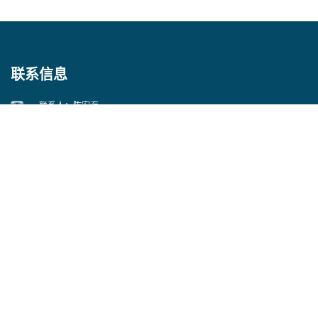
联系信息
联系人：陈宏海
电话：0512-55084382
邮箱：
cshks@139.com
地址：昆山市经济开发区中心河路76号
即刻联系我们吧！
提交留言