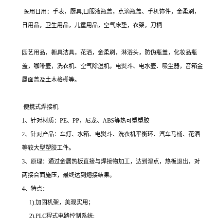
医用日用：手表，厨具,口服液瓶盖，点滴瓶盖、手机饰件，金柔刷，
日用品，卫生用品，儿童用品，空气床垫，衣架，刀柄
园艺用品，橱具洁具，花洒，金柔刷，淋浴头，防伪瓶盖，化妆品瓶
盖，咖啡壶，洗衣机、空气除湿机，电熨斗、电水壶、吸尘器，音箱金
属面盖及土木格栅等。
便携式焊接机
1、针对材质：PE、PP，尼龙、ABS等热可塑塑胶
2、针对产品：车灯、水箱、电熨斗、洗衣机平衡环、汽车马桶、花洒
等较大型塑胶工件。
3、原理：通过金属热板直接与焊接物加工，达到溶点，热板退出，对
两接合面施压，最终达到熔接结果。
4、特点：
1).加固机架，美观实用；
2).PLC程式电路控制系统;