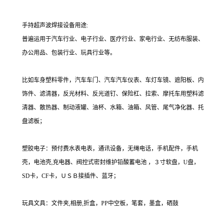
手持超声波焊接设备用途:
普遍运用于汽车行业、电子行业、医疗行业、家电行业、无纺布服装、
办公用品、包装行业、玩具行业等。
比如车身塑料零件，汽车车门、汽车汽车仪表、车灯车镜、遮阳板、内
饰件、滤清器，反光材料、反光道钉、保险杠、拉索、摩托车用塑料滤
清器、散热器、制动液罐、油杯、水箱、油箱、风管、尾气净化器、托
盘滤板；
塑胶电子：预付费水表电表，通讯设备，无绳电话，手机配件，手机
壳，电池壳,充电器、阀控式密封维护铅酸蓄电池 ，３寸软盘，U盘，
SD卡，CF卡，ＵＳＢ接插件、蓝牙；
玩具文具：文件夹,相册,折盒，PP中空板，笔套，墨盒，硒鼓