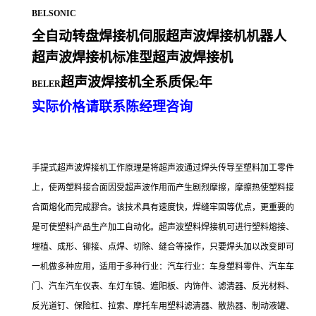
BELSONIC
全自动转盘焊接机伺服超声波焊接机机器人
超声波焊接机标准型超声波焊接机
超声波焊接机全系质保
年
BELER
2
实际价格请联系陈经理咨询
手提式超声波焊接机工作原理是将超声波通过焊头传导至塑料加工零件
上，使两塑料接合面因受超声波作用而产生剧烈摩擦，摩擦热使塑料接
合面熔化而完成膠合。该技术具有速度快，焊缝牢固等优点，更重要的
是可使塑料产品生产加工自动化。超声波塑料焊接机可进行塑料熔接、
埋植、成形、铆接、点焊、切除、缝合等操作，只要焊头加以改变即可
一机做多种应用，适用于多种行业：汽车行业：车身塑料零件、汽车车
门、汽车汽车仪表、车灯车镜、遮阳板、内饰件、滤清器、反光材料、
反光道钉、保险杠、拉索、摩托车用塑料滤清器、散热器、制动液罐、