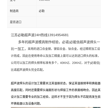
型号
制造商
必勒
是否进口
江苏必勒超声波24H热线13914954681
多年的超声波模具制作经验，必诺|必能信超声波焊头一
比一加工，
采用的进口合金钢，镁铝合金、钛合金，经过精密加工设
计而成，因此在使用寿命以及加工精度上面可以达到进口焊头的标准，
公司可以加工的焊头频率标准有多个，40KHZ、20KHZ，对于|必能信|
比诺超声波焊头完全匹配。
超声波焊头的设计加工需要关注其谐振状态，保证其谐振频率和换能器
高度匹配，同时还需要焊头端面形状与焊接工件的表面相吻合，因此其
设计加工需要专业的加工经验，这样才不至于因为焊头不匹配而发生损
坏换能器以及设备问题。