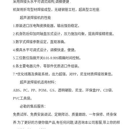
采用焊接头水平可调式结构,调模便捷 .
机架用折弯型材焊接成型，无缝钢管立柱，超高型立柱座.
超声波焊接机的性能
1.原装进口压电陶瓷换能器，输出强劲稳定。
2.机身防后仰加同轴直压式设计，压力施加均衡，提高焊接精密度。
3.数字式焊接参数设定，直观准确。
4.模具水平可调式设计，调模快速，便捷。
5.三位数位指拨开关0.01-9.99S精确时间控制。
6.各主要电器元件、零部件优质进口件组装。
7.*优化线路及换能系统，出力超强，对PP，尼龙材质焊接效果佳。
超声波焊接机适用材料：
ABS、PC、PP、POM、GS、透明硬胶、尼龙、环保盒PP、CD袋、
PVC工具袋。
必勒的售后服务：
免费试样、免费安装调试、定期拜访、质量跟踪、一年保修、终身保
养.为了更好的方便你做产品,有任何问题,请咨询本公司客服,带上你的样