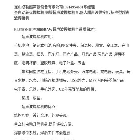
昆山必勒超声波设备有限公司
13914954681
陈经理
全自动转盘焊接机
伺服超声波焊接机
机器人超声波焊接机
标准型超声
波焊接机
BLESONIC™
2000BAW
超声波焊接机全系质保
2
年
超声波焊接机应用：
手机电池，笔记本电池,音响,PP文件夹、保温杯、粉盒、变压器、充电
器、整流器、插头、汽车灯、医疗产品、灯具产品,玩具产品,透明杯
底、透明杯柄、塑胶玩具、电子外盒、五金
螺丝同塑胶柱连接、手机电池外壳、汽车电池、充电器，玩具，玩
具水抢、水壶，电脑连接线插头，USB外壳，MP3,MP4等塑胶产品。
电子表，乐器，手机外壳，CD外壳等塑胶的焊接，
铆接，成型。
超声波焊接机的优点:
结构巧妙，设计合理，外观美观 .
单立柱电动升降机身,操作轻松方便 .
焊接限位系统，焊后工件不会溢胶 .