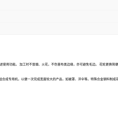
述使用功能。 加工时不冒烟、火花，不伤害布类边缘，亦可避免毛边。 花轮更换简
台组合成专用机，以便一次完成宽度较大的产品，如被罩、洋伞等。特殊合金钢料制成花
膜、机械设备防护罩、医疗器械罩、PET膜、一次性口罩、防护服、手术衣、隔离衣