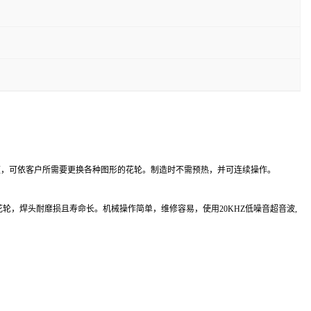
便，可依客户所需要更换各种图形的花轮。制造时不需预热，并可连续操作。
轮，焊头耐靡损且寿命长。机械操作简单，维修容易，使用20KHZ低噪音超音波,
、实验服，护士帽、手术帽、医生帽、手术包、产妇包、急救包、尿布、枕套、床单、