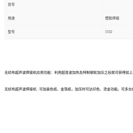
货号
用途
塑胶焊接
1532
型号
无纺布超声波焊接机应用功能：利用超音波加热及特制钢轮加压之后就可获得如上
无纺布超声波焊接机 : 可加装色纸、金箔纸，加压时可达印色、烫金功能。可多
防噪音干扰。
无纺布超声波焊接机 :适合应用范围例如汽车车衣、隐形车衣、摩托车车衣、PP
被套、鞋套等。