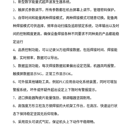
1、新型数字能量式超声波发生器系统。
2、触屏式参数调节，所有参数都在机台屏幕上调节，管理密码保护。
3、自带时间和能量两种焊接模式，两种焊接模式可随意切换。配备两
种焊接模式可供选择，频率自动扫描及追踪锁定系统，功率输出以及时
间的控制精度更高，确保设备焊接各种不同要求不同种类的产品都能稳
定运行
4、品质控制功能，可以记录50万组焊接数据，包括焊接时间、焊接能
量、实时频率，数据可以导出。
5、数据监测功能，每次焊接数据如果偏出设定范围，机器凤鸣报警，
触摸屏数据显示NG，正常工作显示OK。
6、可外接其他辅助工具，例如PLC应用自动化系统装置，同时可增加
警报系统，坏件或怀疑件超出设定上下限时有警报提示。
7、进口换能器陶瓷片能量强劲，钢调幅器坚固耐用。
8、高强度方形立柱及方钢焊接的大机架工作台，在高压、快速运行状
态下保持稳定坚固无后仰现象。
9、采用双头可调式气缸，保证机头上下动作平稳顺畅。