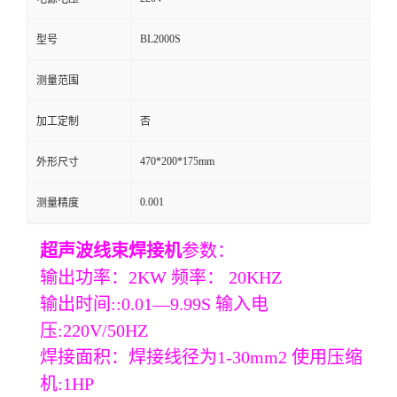
BL2000S
型号
测量范围
加工定制
否
470*200*175mm
外形尺寸
0.001
测量精度
超声波线束焊接机
参数：
输出功率：2KW 频率： 20KHZ
输出时间::0.01—9.99S 输入电
压:220V/50HZ
焊接面积：焊接线径为1-30mm2 使用压缩
机:1HP