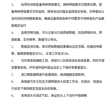
3、 自带时间和能量两种焊接模式，两种焊接模式可随意切换。配
备两种焊接模式可供选择，频率自动扫描及追踪锁定系统，功率输出以
及时间的控制精度更高，确保设备焊接各种不同要求不同种类的产品都
能稳定运行
4、 品质控制功能，可以记录50万组焊接数据，包括焊接时间、焊
接能量、实时频率，数据可以导出。
5、 数据监测功能，每次焊接数据如果偏出设定范围，机器凤鸣报
警，触摸屏数据显示NG，正常工作显示OK。
6、 可外接其他辅助工具，例如PLC应用自动化系统装置，同时可增
加警报系统，坏件或怀疑件超出设定上下限时有警报提示。
7、 进口换能器陶瓷片能量强劲，钢调幅器坚固耐用。
8、 高强度方形立柱及方钢焊接的大机架工作台，在高压、快速运
行状态下保持稳定坚固无后仰现象。
9、 采用双头可调式气缸，保证机头上下动作平稳顺畅