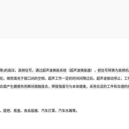
、60KHz等)的高压、高频信号，通过超声波换能系统（超声波换能器），把信号转换
化，继而填充于接口间的空隙。超声工作一定的时间间隔过后，超声波振动停止，工
合面产生磨擦热而瞬间熔融接合，焊接强度可与本体媲美，采用合适的工件和合理的
、提把、瓶盖、食品容器、汽车灯罩、汽车水箱等。