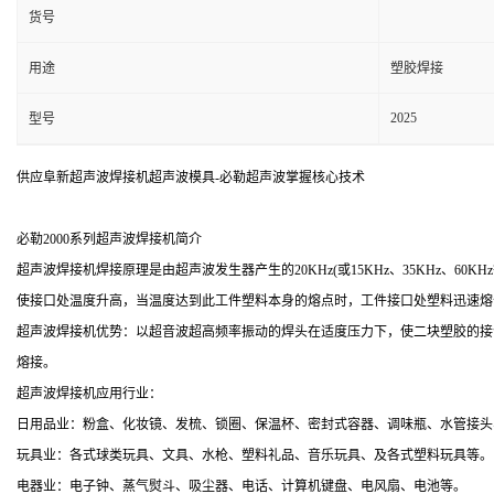
货号
用途
塑胶焊接
2025
型号
供应阜新超声波焊接机超声波模具-必勒超声波掌握核心技术
必勒2000系列超声波焊接机简介
超声波焊接机焊接原理是由超声波发生器产生的20KHz(或15KHz、35KHz
使接口处温度升高，当温度达到此工件塑料本身的熔点时，工件接口处塑料迅速熔
超声波焊接机优势：以超音波超高频率振动的焊头在适度压力下，使二块塑胶的接
熔接。
超声波焊接机应用行业：
日用品业：粉盒、化妆镜、发梳、锁圈、保温杯、密封式容器、调味瓶、水管接头
玩具业：各式球类玩具、文具、水枪、塑料礼品、音乐玩具、及各式塑料玩具等。
电器业：电子钟、蒸气熨斗、吸尘器、电话、计算机键盘、电风扇、电池等。