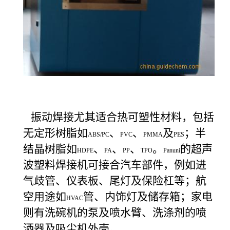
振动焊接尤其适合热可塑性材料，包括
无定形树脂如
、
、
及
；半
ABS/PC
PVC
PMMA
PES
结晶树脂如
、
、
、
。
的超声
HDPE
PA
PP
TPO
Panuni
波塑料焊接机可接合汽车部件，例如进
气歧管、仪表板、尾灯及保险杠等；航
空用途如
管、内饰灯及储存箱；家电
HVAC
则有洗碗机的泵及喷水臂、洗涤剂的喷
洒器及吸尘机外壳。