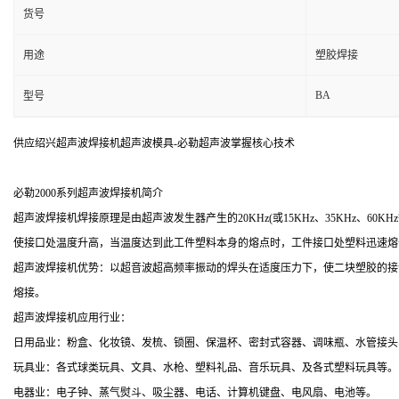
货号
用途
塑胶焊接
BA
型号
供应绍兴超声波焊接机超声波模具-必勒超声波掌握核心技术
必勒2000系列超声波焊接机简介
超声波焊接机焊接原理是由超声波发生器产生的20KHz(或15KHz、35KHz
使接口处温度升高，当温度达到此工件塑料本身的熔点时，工件接口处塑料迅速熔
超声波焊接机优势：以超音波超高频率振动的焊头在适度压力下，使二块塑胶的接
熔接。
超声波焊接机应用行业：
日用品业：粉盒、化妆镜、发梳、锁圈、保温杯、密封式容器、调味瓶、水管接头
玩具业：各式球类玩具、文具、水枪、塑料礼品、音乐玩具、及各式塑料玩具等。
电器业：电子钟、蒸气熨斗、吸尘器、电话、计算机键盘、电风扇、电池等。