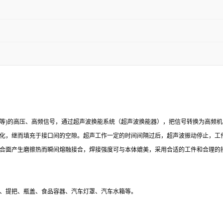
、60KHz等)的高压、高频信号，通过超声波换能系统（超声波换能器），把信号转换
化，继而填充于接口间的空隙。超声工作一定的时间间隔过后，超声波振动停止，工
合面产生磨擦热而瞬间熔融接合，焊接强度可与本体媲美，采用合适的工件和合理的
、提把、瓶盖、食品容器、汽车灯罩、汽车水箱等。