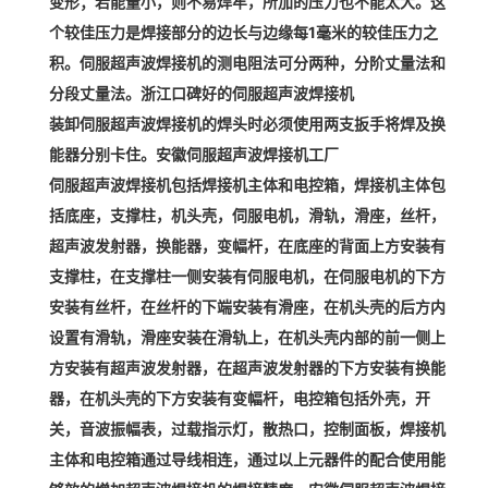
变形；若能量小，则不易焊牢，所加的压力也不能太大。这
个较佳压力是焊接部分的边长与边缘每1毫米的较佳压力之
积。伺服超声波焊接机的测电阻法可分两种，分阶丈量法和
分段丈量法。浙江口碑好的伺服超声波焊接机
装卸伺服超声波焊接机的焊头时必须使用两支扳手将焊及换
能器分别卡住。安徽伺服超声波焊接机工厂
伺服超声波焊接机包括焊接机主体和电控箱，焊接机主体包
括底座，支撑柱，机头壳，伺服电机，滑轨，滑座，丝杆，
超声波发射器，换能器，变幅杆，在底座的背面上方安装有
支撑柱，在支撑柱一侧安装有伺服电机，在伺服电机的下方
安装有丝杆，在丝杆的下端安装有滑座，在机头壳的后方内
设置有滑轨，滑座安装在滑轨上，在机头壳内部的前一侧上
方安装有超声波发射器，在超声波发射器的下方安装有换能
器，在机头壳的下方安装有变幅杆，电控箱包括外壳，开
关，音波振幅表，过载指示灯，散热口，控制面板，焊接机
主体和电控箱通过导线相连，通过以上元器件的配合使用能