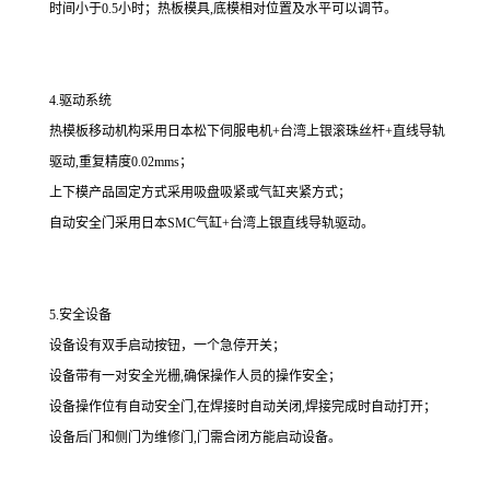
时间小于0.5小时；热板模具,底模相对位置及水平可以调节。
4.驱动系统
热模板移动机构采用日本松下伺服电机+台湾上银滚珠丝杆+直线导轨
驱动,重复精度0.02mms；
上下模产品固定方式采用吸盘吸紧或气缸夹紧方式；
自动安全门采用日本SMC气缸+台湾上银直线导轨驱动。
5.安全设备
设备设有双手启动按钮，一个急停开关；
设备带有一对安全光栅,确保操作人员的操作安全；
设备操作位有自动安全门,在焊接时自动关闭,焊接完成时自动打开；
设备后门和侧门为维修门,门需合闭方能启动设备。