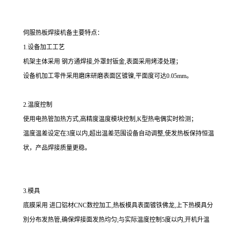
伺服热板焊接机备主要特点：
1.设备加工工艺
机架主体采用 钢方通焊接,外罩封钣金,表面采用烤漆处理；
设备机加工零件采用磨床研磨表面区镀镍,平面度可达0.05mm。
2.温度控制
使用电热管加热方式,高精度温度模块控制,K型热电偶实时检测；
温度温差设定在3度以内,超出温差范围设备自动调整,使发热板保持恒温
状，产品焊接质量更稳。
3.模具
底膜采用 进口铝材CNC数控加工,热板模具表面镀铁佛龙,上下热模具分
別分布发热管,确保焊接面发热均匀;与实际温度控制5度以内,开机升温