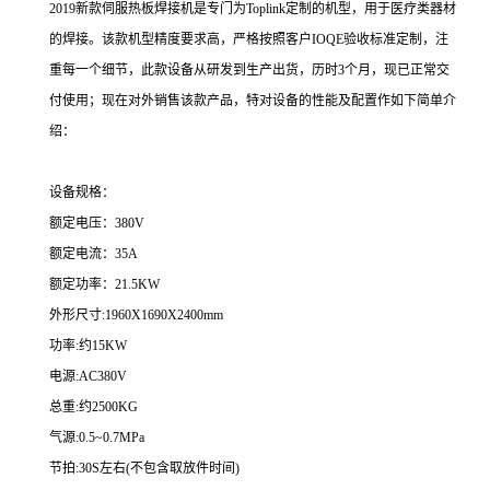
2019新款伺服热板焊接机是专门为Toplink定制的机型，用于医疗类器材
的焊接。该款机型精度要求高，严格按照客户IOQE验收标准定制，注
重每一个细节，此款设备从研发到生产出货，历时3个月，现已正常交
付使用；现在对外销售该款产品，特对设备的性能及配置作如下简单介
绍：
设备规格：
额定电压：380V
额定电流：35A
额定功率：21.5KW
外形尺寸:1960X1690X2400mm
功率:约15KW
电源:AC380V
总重:约2500KG
气源:0.5~0.7MPa
节拍:30S左右(不包含取放件时间)