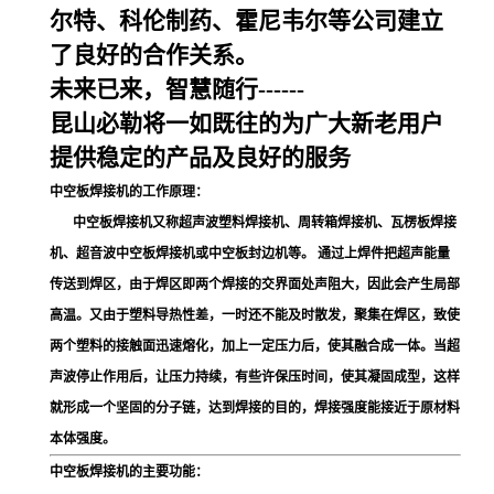
尔特、科伦制药、霍尼韦尔等公司建立
了良好的合作关系。
未来已来，智慧随行------
昆山必勒
将一如既往的为广大新老用户
提供稳定的产品及良好的服务
中空板焊接机的工作原理：
中空板焊接机又称超声波塑料焊接机、周转箱焊接机、瓦楞板焊接
机、超音波中空板焊接机或中空板封边机等。
通过上焊件把超声能量
传送到焊区，由于焊区即两个焊接的交界面处声阻大，因此会产生局部
高温。又由于塑料导热性差，一时还不能及时散发，聚集在焊区，致使
两个塑料的接触面迅速熔化，加上一定压力后，使其融合成一体。当超
声波停止作用后，让压力持续，有些许保压时间，使其凝固成型，这样
就形成一个坚固的分子链，达到焊接的目的，焊接强度能接近于原材料
本体强度。
中空板焊接机的主要功能：