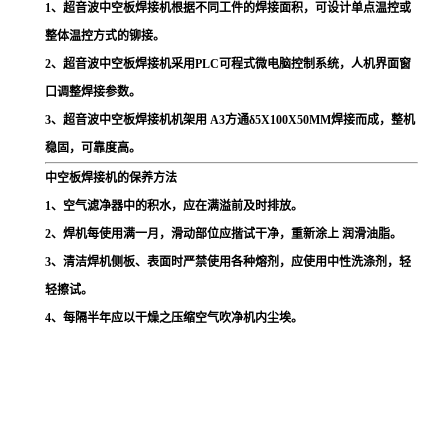
1
、超音波中空板焊接机根据不同工件的焊接面积，可设计单点温控或
整体温控方式的铆接。
2
、超音波中空板焊接机采用
PLC
可程式微电脑控制系统，人机界面窗
口调整焊接参数。
3
、超音波中空板焊接机机架用
A3
方通
δ5X100X50MM
焊接而成，整机
稳固，可靠度高。
中空板焊接机的保养方法
1
、空气滤净器中的积水，应在满溢前及时排放。
2
、焊机每使用满一月，滑动部位应揩试干净，重新涂上 润滑油脂。
3
、清洁焊机侧板、表面时严禁使用各种熔剂，应使用中性洗涤剂，轻
轻擦试。
4
、每隔半年应以干燥之压缩空气吹净机内尘埃。