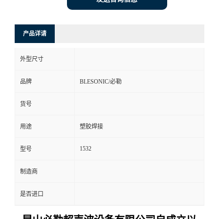
产品详请
外型尺寸
品牌
BLESONIC/必勒
货号
用途
塑胶焊接
1532
型号
制造商
是否进口