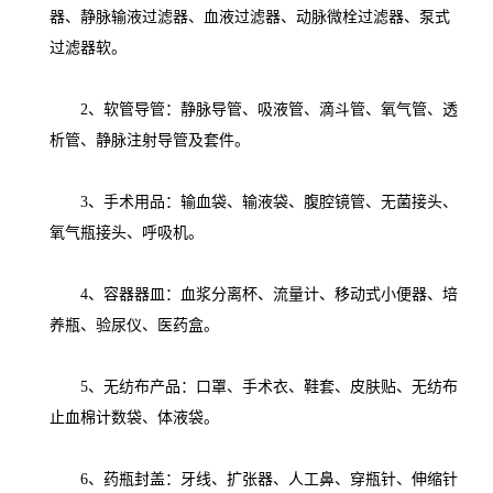
器、静脉输液过滤器、血液过滤器、动脉微栓过滤器、泵式
过滤器软。
2、软管导管：静脉导管、吸液管、滴斗管、氧气管、透
析管、静脉注射导管及套件。
3、手术用品：输血袋、输液袋、腹腔镜管、无菌接头、
氧气瓶接头、呼吸机。
4、容器器皿：血浆分离杯、流量计、移动式小便器、培
养瓶、验尿仪、医药盒。
5、无纺布产品：口罩、手术衣、鞋套、皮肤贴、无纺布
止血棉计数袋、体液袋。
6、药瓶封盖：牙线、扩张器、人工鼻、穿瓶针、伸缩针