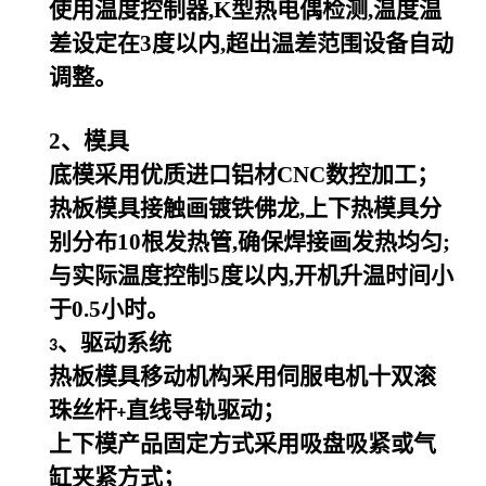
使用温度控制器,K型热电偶检测,温度温
差设定在3度以内,超出温差范围设备自动
调整。
2
、模具
底模采用优质进口铝材CNC数控加工；
热板模具接触画镀铁佛龙,上下热模具分
别分布10根发热管,确保焊接画发热均匀;
与实际温度控制5度以内,开机升温时间小
于0.5小时。
、驱动系统
3
热板模具移动机构采用伺服电机十双滚
珠丝杆
直线导轨驱动；
+
上下模产品固定方式采用吸盘吸紧或气
缸夹紧方式；