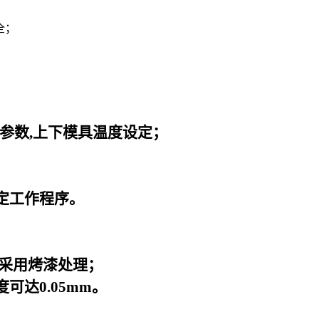
全；
；
。
参数,上下模具温度设定；
定工作程序。
面采用烤漆处理；
达0.05mm。