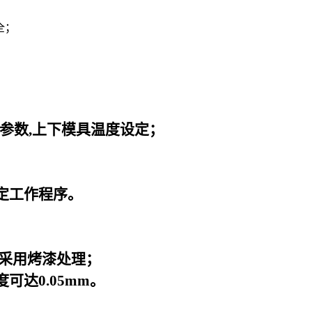
全；
；
。
参数,上下模具温度设定；
定工作程序。
面采用烤漆处理；
达0.05mm。