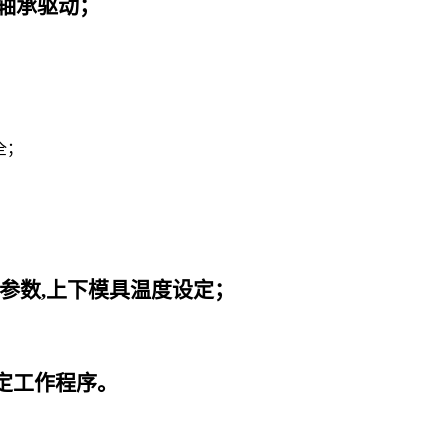
轴承驱动；
全；
；
。
参数,上下模具温度设定；
定工作程序。