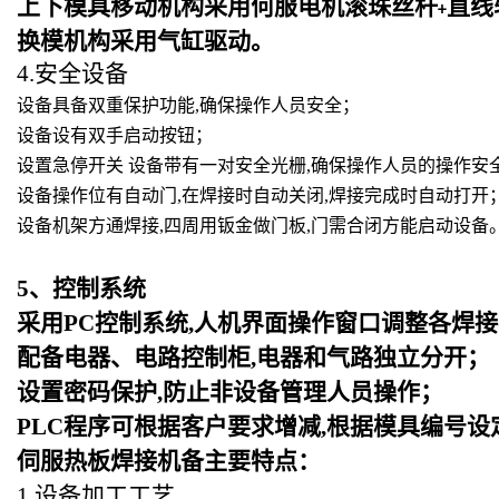
上下模具移动机构采用何服电机滚珠丝杆
直线
+
换模机构采用气缸驱动。
4.安全设备
设备具备双重保护功能,确保操作人员安全；
设备设有双手启动按钮；
设置急停开关 设备带有一对安全光栅,确保操作人员的操作安
设备操作位有自动门,在焊接时自动关闭,焊接完成时自动打开
设备机架方通焊接,四周用钣金做门板,门需合闭方能启动设备
5
、控制系统
采用PC控制系统,人机界面操作窗口调整各焊接
配备电器、电路控制柜,电器和气路独立分开；
设置密码保护,防止非设备管理人员操作；
PLC
程序可根据客户要求增减,根据模具编号设
伺服热板焊接机备主要特点：
1.设备加工工艺