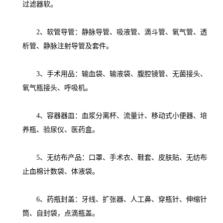
过滤器软。
2、软管导管：静脉导管、吸液管、滴斗管、氧气管、透
析管、静脉注射导管及套件。
3、手术用品：输血袋、输液袋、腹腔镜管、无菌接头、
氧气瓶接头、呼吸机。
4、容器器皿：血浆分离杯、流量计、移动式小便器、培
养瓶、验尿仪、医药盒。
5、无纺布产品：口罩、手术衣、鞋套、皮肤贴、无纺布
止血棉计数袋、体液袋。
6、药瓶封盖：牙线、扩张器、人工鼻、穿瓶针、伸缩针
筒、自封袋，点滴瓶盖。