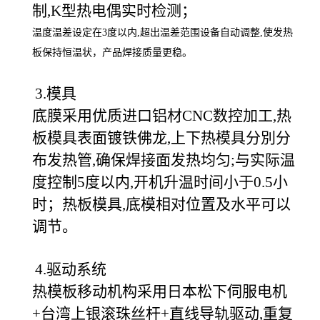
制,K型热电偶实时检测；
温度温差设定在3度以内,超出温差范围设备自动调整,使发热
板保持恒温状，产品焊接质量更稳。
3.模具
底膜采用优质进口铝材CNC数控加工,热
板模具表面镀铁佛龙,上下热模具分別分
布发热管,确保焊接面发热均匀;与实际温
度控制5度以内,开机升温时间小于0.5小
时；热板模具,底模相对位置及水平可以
调节。
4.驱动系统
热模板移动机构采用日本松下伺服电机
+台湾上银滚珠丝杆+直线导轨驱动,重复