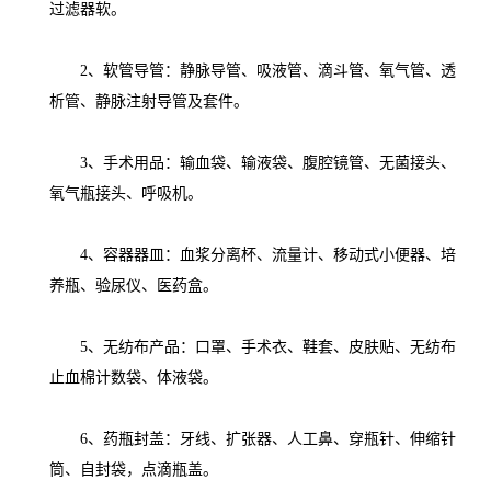
过滤器软。
2、软管导管：静脉导管、吸液管、滴斗管、氧气管、透
析管、静脉注射导管及套件。
3、手术用品：输血袋、输液袋、腹腔镜管、无菌接头、
氧气瓶接头、呼吸机。
4、容器器皿：血浆分离杯、流量计、移动式小便器、培
养瓶、验尿仪、医药盒。
5、无纺布产品：口罩、手术衣、鞋套、皮肤贴、无纺布
止血棉计数袋、体液袋。
6、药瓶封盖：牙线、扩张器、人工鼻、穿瓶针、伸缩针
筒、自封袋，点滴瓶盖。