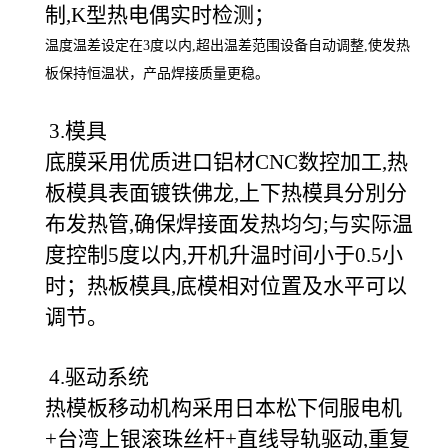
制,K型热电偶实时检测；
温度温差设定在3度以内,超出温差范围设备自动调整,使发热
板保持恒温状，产品焊接质量更稳。
3.模具
底膜采用优质进口铝材CNC数控加工,热
板模具表面镀铁佛龙,上下热模具分別分
布发热管,确保焊接面发热均匀;与实际温
度控制5度以内,开机升温时间小于0.5小
时；热板模具,底模相对位置及水平可以
调节。
4.驱动系统
热模板移动机构采用日本松下伺服电机
+台湾上银滚珠丝杆+直线导轨驱动,重复