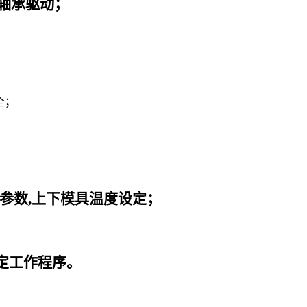
轴承驱动；
全；
；
。
参数,上下模具温度设定；
定工作程序。