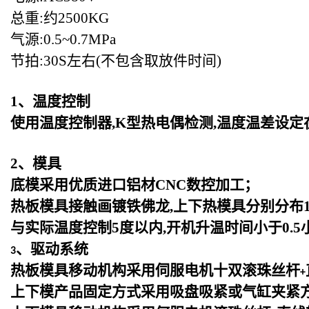
总重:约2500KG
气源:0.5~0.7MPa
节拍:30S左右(不包含取放件时间)
1
、温度控制
使用温度控制器,K型热电偶检测,温度温差设定
2
、模具
底模采用优质进口铝材CNC数控加工；
热板模具接触画镀铁佛龙,上下热模具分别分布1
与实际温度控制5度以内,开机升温时间小于0.5
、驱动系统
3
热板模具移动机构采用伺服电机十双滚珠丝杆
+
上下模产品固定方式采用吸盘吸紧或气缸夹紧