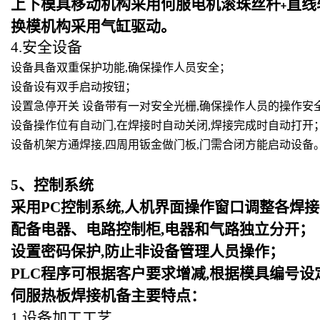
上下模具移动机构采用何服电机滚珠丝杆
直线
+
换模机构采用气缸驱动。
4.安全设备
设备具备双重保护功能,确保操作人员安全；
设备设有双手启动按钮；
设置急停开关 设备带有一对安全光栅,确保操作人员的操作安
设备操作位有自动门,在焊接时自动关闭,焊接完成时自动打开
设备机架方通焊接,四周用钣金做门板,门需合闭方能启动设备
5
、控制系统
采用PC控制系统,人机界面操作窗口调整各焊接
配备电器、电路控制柜,电器和气路独立分开；
设置密码保护,防止非设备管理人员操作；
PLC
程序可根据客户要求增减,根据模具编号设
伺服热板焊接机备主要特点：
1.设备加工工艺