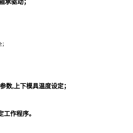
轴承驱动；
全；
；
。
参数,上下模具温度设定；
定工作程序。