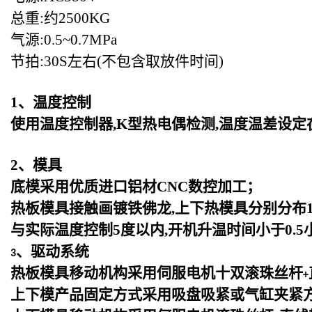
总重:约2500KG
气源:0.5~0.7MPa
节拍:30S左右(不包含取放件时间)
1
、温度控制
使用温度控制器,K型热电偶检测,温度温差设定
2
、模具
底模采用优质进口铝材CNC数控加工；
热板模具接触画镀铁佛龙,上下热模具分别分布1
与实际温度控制5度以内,开机升温时间小于0.5
、驱动系统
3
热板模具移动机构采用伺服电机十双滚珠丝杆
+
上下模产品固定方式采用吸盘吸紧或气缸夹紧