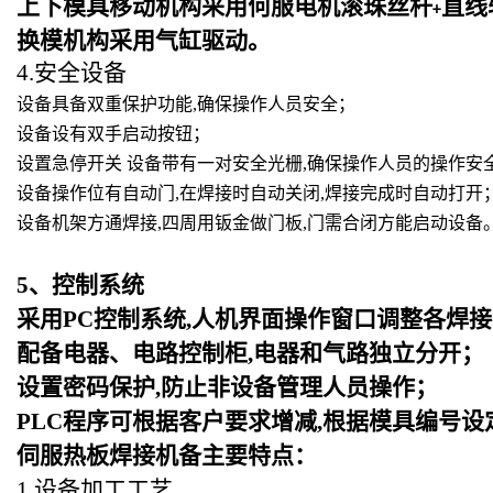
上下模具移动机构采用何服电机滚珠丝杆
直线
+
换模机构采用气缸驱动。
4.安全设备
设备具备双重保护功能,确保操作人员安全；
设备设有双手启动按钮；
设置急停开关 设备带有一对安全光栅,确保操作人员的操作安
设备操作位有自动门,在焊接时自动关闭,焊接完成时自动打开
设备机架方通焊接,四周用钣金做门板,门需合闭方能启动设备
5
、控制系统
采用PC控制系统,人机界面操作窗口调整各焊接
配备电器、电路控制柜,电器和气路独立分开；
设置密码保护,防止非设备管理人员操作；
PLC
程序可根据客户要求增减,根据模具编号设
伺服热板焊接机备主要特点：
1.设备加工工艺