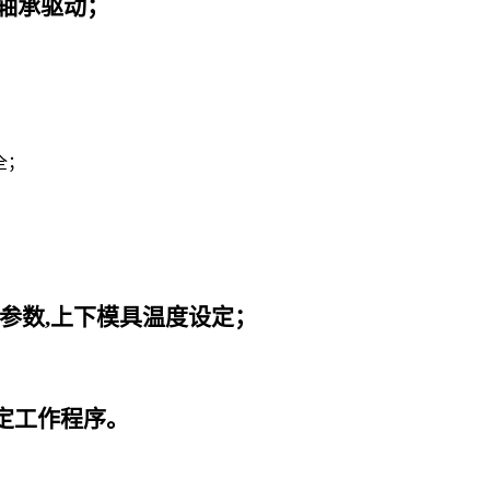
轴承驱动；
全；
；
。
参数,上下模具温度设定；
定工作程序。