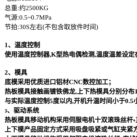
总重:约2500KG
气源:0.5~0.7MPa
节拍:30S左右(不包含取放件时间)
1
、温度控制
使用温度控制器,K型热电偶检测,温度温差设定
2
、模具
底模采用优质进口铝材CNC数控加工；
热板模具接触画镀铁佛龙,上下热模具分别分布1
与实际温度控制5度以内,开机升温时间小于0.5
、驱动系统
3
热板模具移动机构采用伺服电机十双滚珠丝杆
+
上下模产品固定方式采用吸盘吸紧或气缸夹紧