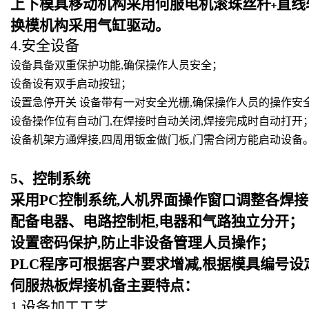
上下模具移动机构采用何服电机滚珠丝杆
直线
+
换模机构采用气缸驱动。
4.安全设备
设备具备双重保护功能,确保操作人员安全；
设备设有双手启动按钮；
设置急停开关 设备带有一对安全光栅,确保操作人员的操作安
设备操作位有自动门,在焊接时自动关闭,焊接完成时自动打开
设备机架方通焊接,四周用钣金做门板,门需合闭方能启动设备
5
、控制系统
采用PC控制系统,人机界面操作窗口调整各焊接
配备电器、电路控制柜,电器和气路独立分开；
设置密码保护,防止非设备管理人员操作；
PLC
程序可根据客户要求增减,根据模具编号设
伺服热板焊接机备主要特点：
1.设备加工工艺