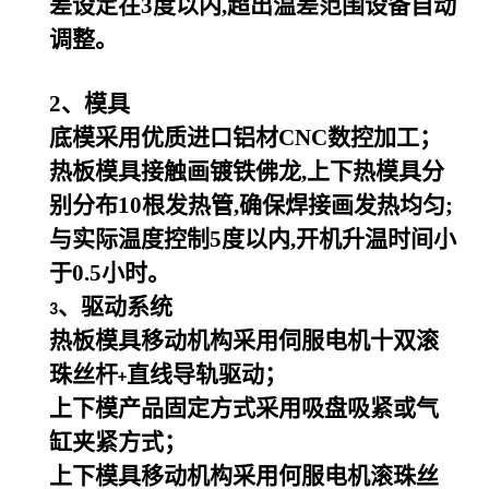
差设定在3度以内,超出温差范围设备自动
调整。
2
、模具
底模采用优质进口铝材CNC数控加工；
热板模具接触画镀铁佛龙,上下热模具分
别分布10根发热管,确保焊接画发热均匀;
与实际温度控制5度以内,开机升温时间小
于0.5小时。
、驱动系统
3
热板模具移动机构采用伺服电机十双滚
珠丝杆
直线导轨驱动；
+
上下模产品固定方式采用吸盘吸紧或气
缸夹紧方式；
上下模具移动机构采用何服电机滚珠丝