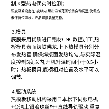
制,K型热电偶实时检测；
温度温差设定在3度以内,超出温差范围设备自动调整,使发热
板保持恒温状，产品焊接质量更稳。
3.模具
底膜采用优质进口铝材CNC数控加工,热
板模具表面镀铁佛龙,上下热模具分別分
布发热管,确保焊接面发热均匀;与实际温
度控制5度以内,开机升温时间小于0.5小
时；热板模具,底模相对位置及水平可以
调节。
4.驱动系统
热模板移动机构采用日本松下伺服电机
+台湾上银滚珠丝杆+直线导轨驱动,重复