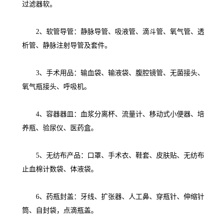
过滤器软。
2、软管导管：静脉导管、吸液管、滴斗管、氧气管、透
析管、静脉注射导管及套件。
3、手术用品：输血袋、输液袋、腹腔镜管、无菌接头、
氧气瓶接头、呼吸机。
4、容器器皿：血浆分离杯、流量计、移动式小便器、培
养瓶、验尿仪、医药盒。
5、无纺布产品：口罩、手术衣、鞋套、皮肤贴、无纺布
止血棉计数袋、体液袋。
6、药瓶封盖：牙线、扩张器、人工鼻、穿瓶针、伸缩针
筒、自封袋，点滴瓶盖。