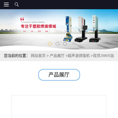
您当前的位置：
网站首页
>
产品展厅
>
超声波焊接机
>
现货2000X钛
金色超声波调幅器101-149-097匠心工艺 严控质量
产品展厅