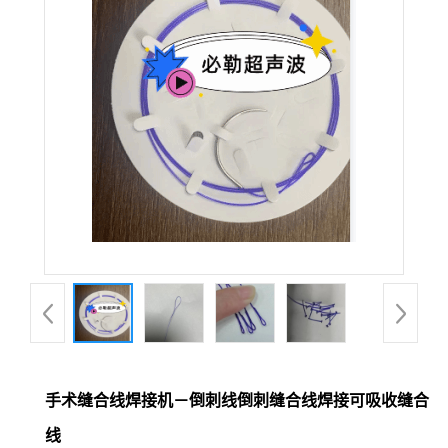
手术缝合线焊接机－倒刺线倒刺缝合线焊接可吸收缝合
线