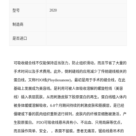
2020
型号
制造商
是否进口
可吸收缝合线不仅能保持适当张力，防止组织滑动，而且节省了大量的
手术时间以及手术费用。此外，倒刺缝线的应用减少了传统缝线相关的
蛋白线，又称PDO线(Ploydioxanone)，最初是用于手术的缝合线，在此
基础上发展成为美容线。是利用可被人体吸收溶解的螺旋栓线（美容
线）插入表层肌肤，从而刺激皮肤下胶原蛋白的再生。蛋白线植入体内
被身体缓缓溶解吸收，6-8个月期间持续的刺激皮肤和筋膜层，是已经
僵硬或下垂的肌肉组织重新进行排列，皮肤内的纤维亚细胞被激活，产
生胶原蛋白。 PDO可吸收线悬吊具有小、不出血、只用局麻等优点，
而且操作简单、安全， ，表面不留痕，患者无痛苦，锯齿线悬吊术的