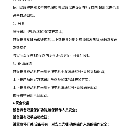
使用温度控制器,K型热电偶检测,温度温差设定在3度以内,超出温差范围
设备自动调整。
2、模具
底模采用 进口铝材CNC数控加工；
热板模具接触画镀铁佛龙,上下热模具分别分布10根发热管,确保焊接画
发热均匀;
与实际温度控制5度以内,开机升温时间小于0.5小时。
3、驱动系统
热板模具移动机构采用伺服电机十双滚珠丝杆+直线导轨驱动；
上下模产品固定方式采用吸盘吸紧或气缸夹紧方式；
上下模具移动机构采用何服电机滚珠丝杆+直线轴承驱动；
换模机构采用气缸驱动。
4.安全设备
设备具备双重保护功能,确保操作人员安全；
设备设有双手启动按钮；
设置急停开关 设备带有一对安全光栅,确保操作人员的操作安全；