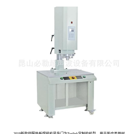
2019新款伺服热板焊接机是专门为Toplink定制的机型，用于医疗类器材