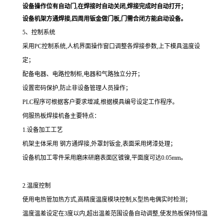
设备操作位有自动门,在焊接时自动关闭,焊接完成时自动打开；
设备机架方通焊接,四周用钣金做门板,门需合闭方能启动设备。
5、控制系统
采用PC控制系统,人机界面操作窗口调整各焊接参数,上下模具温度设
定；
配备电器、电路控制柜,电器和气路独立分开；
设置密码保护,防止非设备管理人员操作；
PLC程序可根据客户要求增减,根据模具编号设定工作程序。
伺服热板焊接机备主要特点：
1.设备加工工艺
机架主体采用 钢方通焊接,外罩封钣金,表面采用烤漆处理；
设备机加工零件采用磨床研磨表面区镀镍,平面度可达0.05mm。
2.温度控制
使用电热管加热方式,高精度温度模块控制,K型热电偶实时检测；
温度温差设定在3度以内,超出温差范围设备自动调整,使发热板保持恒温