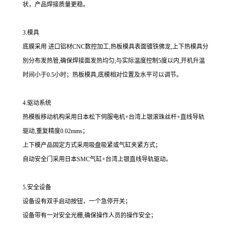
状，产品焊接质量更稳。
3.模具
底膜采用 进口铝材CNC数控加工,热板模具表面镀铁佛龙,上下热模具分
別分布发热管,确保焊接面发热均匀;与实际温度控制5度以内,开机升温
时间小于0.5小时；热板模具,底模相对位置及水平可以调节。
4.驱动系统
热模板移动机构采用日本松下伺服电机+台湾上银滚珠丝杆+直线导轨
驱动,重复精度0.02mms；
上下模产品固定方式采用吸盘吸紧或气缸夹紧方式；
自动安全门采用日本SMC气缸+台湾上银直线导轨驱动。
5.安全设备
设备设有双手启动按钮，一个急停开关；
设备带有一对安全光栅,确保操作人员的操作安全；