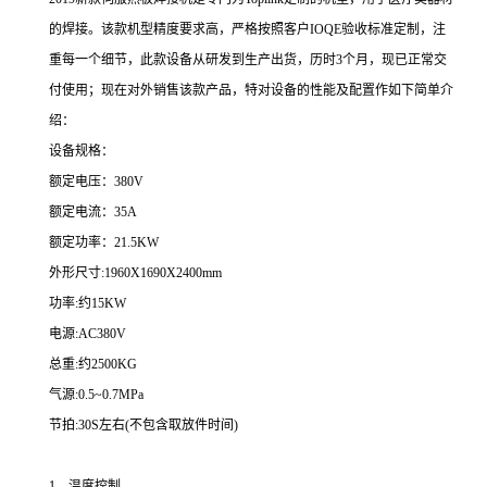
的焊接。该款机型精度要求高，严格按照客户IOQE验收标准定制，注
重每一个细节，此款设备从研发到生产出货，历时3个月，现已正常交
付使用；现在对外销售该款产品，特对设备的性能及配置作如下简单介
绍：
设备规格：
额定电压：380V
额定电流：35A
额定功率：21.5KW
外形尺寸:1960X1690X2400mm
功率:约15KW
电源:AC380V
总重:约2500KG
气源:0.5~0.7MPa
节拍:30S左右(不包含取放件时间)
1、温度控制