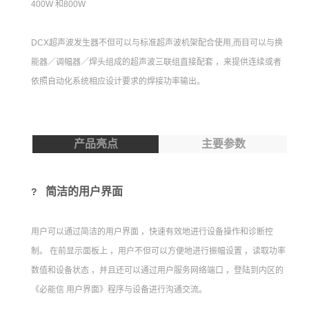
400W 和800W
DCX超声波发生器不但可以与标准超声波机架配合使用,而目可以与换
能器／调幅器／焊头组成的超声波三联组直接配套 ，来提供连续或者
依照自动化系统相应设计要求的焊接功率输出。
产品亮点
主要参数
简洁的用户界面
?
用户可以通过简洁的用户界面 ，快速有效地进行设备操作和诊断控
制。 在前显示面板上 ，用户不但可以方便地进行振幅设置 ，读取功率
数值和设备状态 ，并且还可以通过用户服务网络端口 ，登陆到内区的
《必能信 用户界面》程序与设备进行沟通交流。