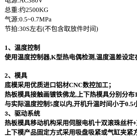
电源:AC380V
总重:约2500KG
气源:0.5~0.7MPa
节拍:30S左右(不包含取放件时间)
1
、温度控制
使用温度控制器,K型热电偶检测,温度温差设定
2
、模具
底模采用优质进口铝材CNC数控加工；
热板模具接触画镀铁佛龙,上下热模具分别分布1
与实际温度控制5度以内,开机升温时间小于0.5
、驱动系统
3
热板模具移动机构采用伺服电机十双滚珠丝杆
+
上下模产品固定方式采用吸盘吸紧或气缸夹紧