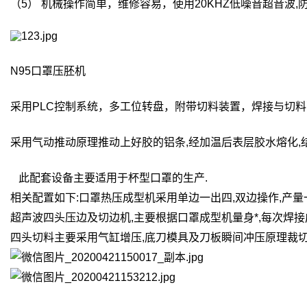
（5） 机械操作简单，维修容易，使用20KHZ低噪音超音波,
N95口罩压胚机
采用PLC控制系统，多工位转盘，附带切料装置，焊接与切
采用气动推动原理推动上好胶的铝条,经加温后表层胶水熔化,
此配套设备主要适用于杯型口罩的生产.
相关配置如下:口罩热压成型机采用单边一出四,双边操作,产量
超声波四头压边及切边机,主要根据口罩成型机量身*,每次焊接
四头切料主要采用气缸增压,底刀模具及刀板瞬间冲压原理裁