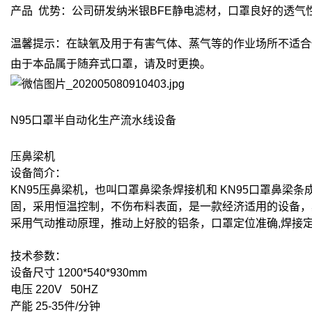
产品 优势：公司研发纳米银BFE静电滤材，口罩良好的透
温馨提示：在缺氧及用于有害气体、蒸气等的作业场所不适合
由于本品属于随弃式口罩，请及时更换。
N95口罩半自动化生产流水线设备
压鼻梁机
设备简介：
KN95压鼻梁机，也叫口罩鼻梁条焊接机和 KN95口罩鼻
固，采用恒温控制，不伤布料表面，是一款经济适用的设备，
采用气动推动原理，推动上好胶的铝条，口罩定位准确,焊接定形
技术参数：
设备尺寸 1200*540*930mm
电压 220V 50HZ
产能 25-35件/分钟