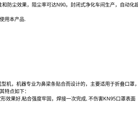
气性和防尘效果，阻尘率可达N90。封闭式净化车间生产，自动
使用本产品.
梁条成型机，机器专业为鼻梁条贴合而设计的，主要适用于折叠口
其特点如下：
效果好,粘合强度牢固，焊接一次完成, 不伤害KN95口罩表面