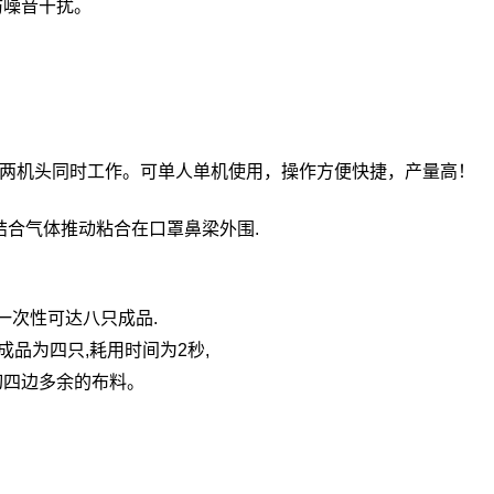
防噪音干扰。
料两机头同时工作。可单人单机使用，操作方便快捷，产量高！
结合气体推动粘合在口罩鼻梁外围.
一次性可达八只成品.
成品为四只,耗用时间为2秒,
切四边多余的布料。