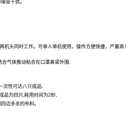
防噪音干扰。
料两机头同时工作。可单人单机使用，操作方便快捷，产量高！
结合气体推动粘合在口罩鼻梁外围.
一次性可达八只成品.
成品为四只,耗用时间为2秒,
切四边多余的布料。