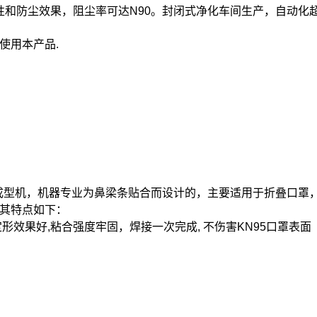
气性和防尘效果，阻尘率可达N90。封闭式净化车间生产，自动
使用本产品.
梁条成型机，机器专业为鼻梁条贴合而设计的，主要适用于折叠口
其特点如下：
效果好,粘合强度牢固，焊接一次完成, 不伤害KN95口罩表面