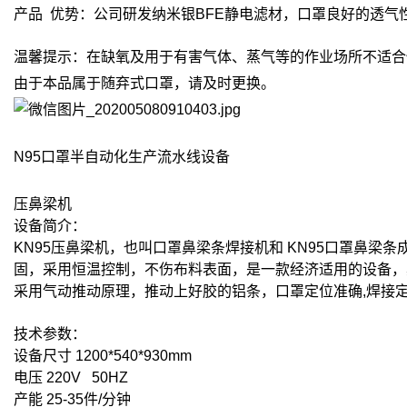
产品 优势：公司研发纳米银BFE静电滤材，口罩良好的透
温馨提示：在缺氧及用于有害气体、蒸气等的作业场所不适合
由于本品属于随弃式口罩，请及时更换。
N95口罩半自动化生产流水线设备
压鼻梁机
设备简介：
KN95压鼻梁机，也叫口罩鼻梁条焊接机和 KN95口罩鼻
固，采用恒温控制，不伤布料表面，是一款经济适用的设备，
采用气动推动原理，推动上好胶的铝条，口罩定位准确,焊接定形
技术参数：
设备尺寸 1200*540*930mm
电压 220V 50HZ
产能 25-35件/分钟