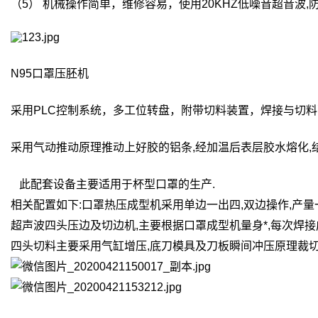
（5） 机械操作简单，维修容易，使用20KHZ低噪音超音波,
N95口罩压胚机
采用PLC控制系统，多工位转盘，附带切料装置，焊接与切
采用气动推动原理推动上好胶的铝条,经加温后表层胶水熔化,
此配套设备主要适用于杯型口罩的生产.
相关配置如下:口罩热压成型机采用单边一出四,双边操作,产量
超声波四头压边及切边机,主要根据口罩成型机量身*,每次焊接
四头切料主要采用气缸增压,底刀模具及刀板瞬间冲压原理裁