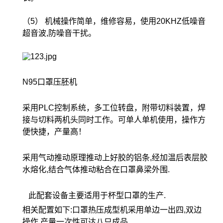
（5） 机械操作简单，维修容易，使用20KHZ低噪音
超音波,防噪音干扰。
N95口罩压胚机
采用PLC控制系统，多工位转盘，附带切料装置，焊
接与切料两机头同时工作。可单人单机使用，操作方
便快捷，产量高！
采用气动推动原理推动上好胶的铝条,经加温后表层胶
水熔化,结合气体推动粘合在口罩鼻梁外围.
此配套设备主要适用于杯型口罩的生产.
相关配置如下:口罩热压成型机采用单边一出四,双边
操作,产量一次性可达八只成品.