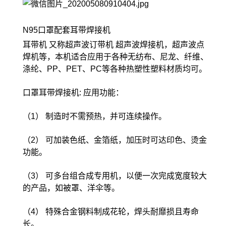
N95口罩配套耳带焊接机
耳带机 又称超声波订带机 超声波焊接机，超声波点
焊机等，本机适合应用于各种无纺布、尼龙、纤维、
涤纶、PP、PET、PC等各种热塑性塑料材质均可。
口罩耳带焊接机: 应用功能：
（1） 制造时不需预热，并可连续操作。
（2） 可加装色纸、金箔纸，加压时可达印色、烫金
功能。
（3） 可多台组合成专用机，以便一次完成宽度较大
的产品，如被罩、洋伞等。
（4） 特殊合金钢料制成花轮，焊头耐靡损且寿命
长。