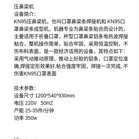
压鼻梁机
设备简介：
KN95压鼻梁机，也叫口罩鼻梁条焊接机和 KN95口
罩鼻梁条成型机，机器专业为鼻梁条贴合而设计的，
主要适用于折叠口罩，杯型口罩鼻梁铝条电热波焊接
粘合，整机操作简单，贴合牢固，采用恒温控制，不
伤布料表面，是一款经济适用的设备，其特点如下：
采用气动推动原理，推动上好胶的铝条，口罩定位准
确,焊接定形效果好,粘合强度牢固，焊接一次完成, 不
伤害KN95口罩表面
技术参数：
设备尺寸 1200*540*930mm
电压 220V 50HZ
产能 25-35件/分钟
功率 350w