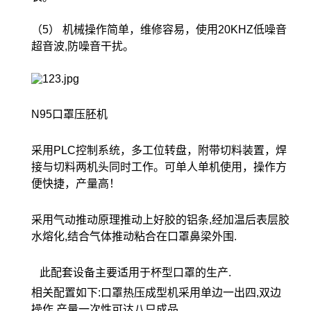
（5） 机械操作简单，维修容易，使用20KHZ低噪音
超音波,防噪音干扰。
N95口罩压胚机
采用PLC控制系统，多工位转盘，附带切料装置，焊
接与切料两机头同时工作。可单人单机使用，操作方
便快捷，产量高！
采用气动推动原理推动上好胶的铝条,经加温后表层胶
水熔化,结合气体推动粘合在口罩鼻梁外围.
此配套设备主要适用于杯型口罩的生产.
相关配置如下:口罩热压成型机采用单边一出四,双边
操作,产量一次性可达八只成品.