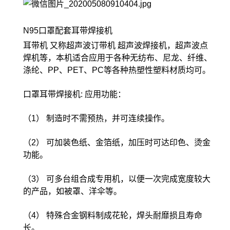
N95口罩配套耳带焊接机
耳带机 又称超声波订带机 超声波焊接机，超声波点
焊机等，本机适合应用于各种无纺布、尼龙、纤维、
涤纶、PP、PET、PC等各种热塑性塑料材质均可。
口罩耳带焊接机: 应用功能：
（1） 制造时不需预热，并可连续操作。
（2） 可加装色纸、金箔纸，加压时可达印色、烫金
功能。
（3） 可多台组合成专用机，以便一次完成宽度较大
的产品，如被罩、洋伞等。
（4） 特殊合金钢料制成花轮，焊头耐靡损且寿命
长。