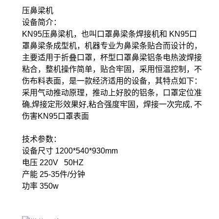
压鼻梁机
设备简介：
KN95压鼻梁机，也叫口罩鼻梁条焊接机和 KN95口
罩鼻梁条成型机，机器专业为鼻梁条贴合而设计的，
主要适用于折叠口罩，杯型口罩鼻梁铝条电热波焊接
粘合，整机操作简单，贴合牢固，采用恒温控制，不
伤布料表面，是一款经济适用的设备，其特点如下：
采用气动推动原理，推动上好胶的铝条，口罩定位准
确,焊接定形效果好,粘合强度牢固，焊接一次完成, 不
伤害KN95口罩表面
技术参数：
设备尺寸 1200*540*930mm
电压 220V 50HZ
产能 25-35件/分钟
功率 350w