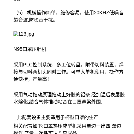
（5） 机械操作简单，维修容易，使用20KHZ低噪音
超音波,防噪音干扰。
N95口罩压胚机
采用PLC控制系统，多工位转盘，附带切料装置，焊
接与切料两机头同时工作。可单人单机使用，操作方
便快捷，产量高！
采用气动推动原理推动上好胶的铝条,经加温后表层胶
水熔化,结合气体推动粘合在口罩鼻梁外围.
此配套设备主要适用于杯型口罩的生产.
相关配置如下:口罩热压成型机采用单边一出四,双边
操作,产量一次性可达八只成品.