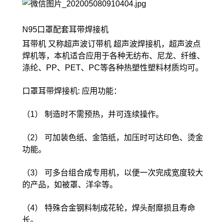
N95口罩配套耳带焊接机
耳带机 又称超声波订带机 超声波焊接机，超声波点
焊机等，本机适合应用于各种无纺布、尼龙、纤维、
涤纶、PP、PET、PC等各种热塑性塑料材质均可。
口罩耳带焊接机: 应用功能：
（1） 制造时不需预热，并可连续操作。
（2） 可加装色纸、金箔纸，加压时可达印色、烫金
功能。
（3） 可多台组合成专用机，以便一次完成宽度较大
的产品，如被罩、洋伞等。
（4） 特殊合金钢料制成花轮，焊头耐靡损且寿命
长。