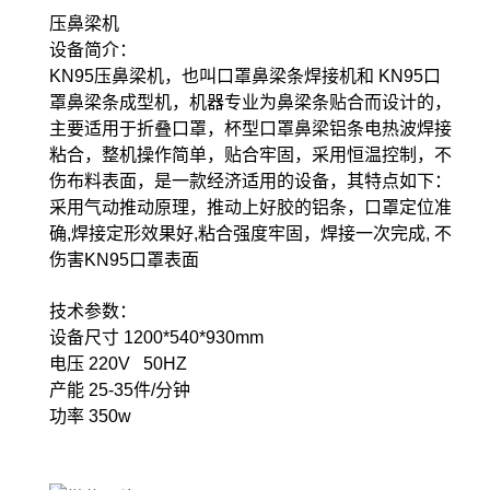
压鼻梁机
设备简介：
KN95压鼻梁机，也叫口罩鼻梁条焊接机和 KN95口
罩鼻梁条成型机，机器专业为鼻梁条贴合而设计的，
主要适用于折叠口罩，杯型口罩鼻梁铝条电热波焊接
粘合，整机操作简单，贴合牢固，采用恒温控制，不
伤布料表面，是一款经济适用的设备，其特点如下：
采用气动推动原理，推动上好胶的铝条，口罩定位准
确,焊接定形效果好,粘合强度牢固，焊接一次完成, 不
伤害KN95口罩表面
技术参数：
设备尺寸 1200*540*930mm
电压 220V 50HZ
产能 25-35件/分钟
功率 350w