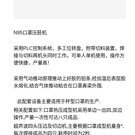
N95口罩压胚机
采用PLC控制系统，多工位转盘，附带切料装置，焊
接与切料两机头同时工作。可单人单机使用，操作方
便快捷，产量高！
采用气动推动原理推动上好胶的铝条,经加温后表层胶
水熔化,结合气体推动粘合在口罩鼻梁外围.
此配套设备主要适用于杯型口罩的生产.
相关配置如下:口罩热压成型机采用单边一出四,双边
操作,产量一次性可达八只成品.
超声波四头压边及切边机,主要根据口罩成型机量身*,
每次焊接成品为四只,耗用时间为2秒,