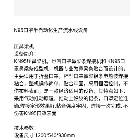
N95口罩半自动化生产流水线设备
压鼻梁机
设备简介：
KN95压鼻梁机，也叫口罩鼻梁条焊接机和 KN95口
罩鼻梁条成型机，机器专业为鼻梁条贴合而设计的，
主要适用于折叠口罩，杯型口罩鼻梁铝条电热波焊接
粘合，整机操作简单，贴合牢固，采用恒温控制，不
伤布料表面，是一款经济适用的设备，其特点如下：
采用气动推动原理，推动上好胶的铝条，口罩定位准
确,焊接定形效果好,粘合强度牢固，焊接一次完成, 不
伤害KN95口罩表面
技术参数：
设备尺寸 1200*540*930mm