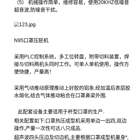
（5） 机械操作简单，维修容易，使用20KHZ低噪音
超音波,防噪音干扰。
N95口罩压胚机
采用PLC控制系统，多工位转盘，附带切料装置，焊
接与切料两机头同时工作。可单人单机使用，操作方
便快捷，产量高！
采用气动推动原理推动上好胶的铝条,经加温后表层胶
水熔化,结合气体推动粘合在口罩鼻梁外围.
此配套设备主要适用于杯型口罩的生产.
相关配置如下:口罩热压成型机采用单边一出四,双边
操作,产量一次性可达八只成品.
超声波四头压边及切边机,主要根据口罩成型机量身*,