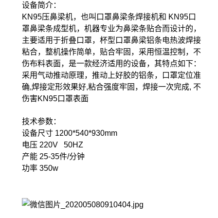
设备简介：
KN95压鼻梁机，也叫口罩鼻梁条焊接机和 KN95口
罩鼻梁条成型机，机器专业为鼻梁条贴合而设计的，
主要适用于折叠口罩，杯型口罩鼻梁铝条电热波焊接
粘合，整机操作简单，贴合牢固，采用恒温控制，不
伤布料表面，是一款经济适用的设备，其特点如下：
采用气动推动原理，推动上好胶的铝条，口罩定位准
确,焊接定形效果好,粘合强度牢固，焊接一次完成, 不
伤害KN95口罩表面
技术参数：
设备尺寸 1200*540*930mm
电压 220V 50HZ
产能 25-35件/分钟
功率 350w