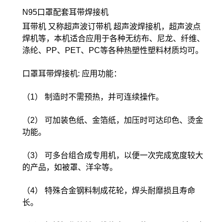
N95口罩配套耳带焊接机
耳带机 又称超声波订带机 超声波焊接机，超声波点
焊机等，本机适合应用于各种无纺布、尼龙、纤维、
涤纶、PP、PET、PC等各种热塑性塑料材质均可。
口罩耳带焊接机: 应用功能：
（1） 制造时不需预热，并可连续操作。
（2） 可加装色纸、金箔纸，加压时可达印色、烫金
功能。
（3） 可多台组合成专用机，以便一次完成宽度较大
的产品，如被罩、洋伞等。
（4） 特殊合金钢料制成花轮，焊头耐靡损且寿命
长。