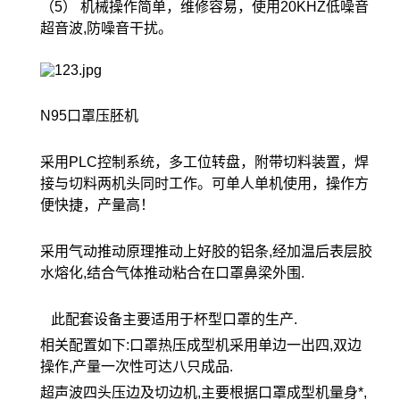
（5） 机械操作简单，维修容易，使用20KHZ低噪音
超音波,防噪音干扰。
N95口罩压胚机
采用PLC控制系统，多工位转盘，附带切料装置，焊
接与切料两机头同时工作。可单人单机使用，操作方
便快捷，产量高！
采用气动推动原理推动上好胶的铝条,经加温后表层胶
水熔化,结合气体推动粘合在口罩鼻梁外围.
此配套设备主要适用于杯型口罩的生产.
相关配置如下:口罩热压成型机采用单边一出四,双边
操作,产量一次性可达八只成品.
超声波四头压边及切边机,主要根据口罩成型机量身*,