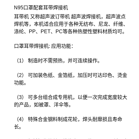
N95口罩配套耳带焊接机
耳带机 又称超声波订带机 超声波焊接机，超声波点
焊机等，本机适合应用于各种无纺布、尼龙、纤维、
涤纶、PP、PET、PC等各种热塑性塑料材质均可。
口罩耳带焊接机: 应用功能：
（1） 制造时不需预热，并可连续操作。
（2） 可加装色纸、金箔纸，加压时可达印色、烫金
功能。
（3） 可多台组合成专用机，以便一次完成宽度较大
的产品，如被罩、洋伞等。
（4） 特殊合金钢料制成花轮，焊头耐靡损且寿命
长。