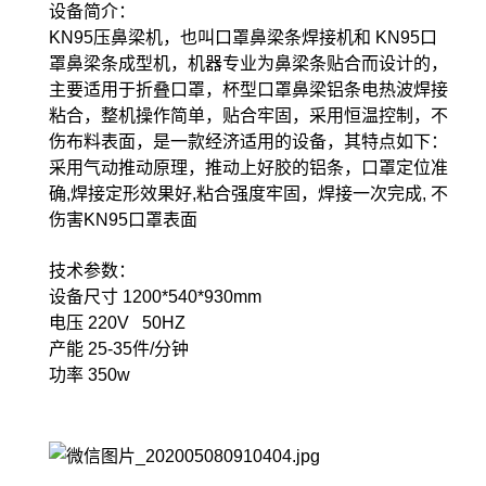
设备简介：
KN95压鼻梁机，也叫口罩鼻梁条焊接机和 KN95口
罩鼻梁条成型机，机器专业为鼻梁条贴合而设计的，
主要适用于折叠口罩，杯型口罩鼻梁铝条电热波焊接
粘合，整机操作简单，贴合牢固，采用恒温控制，不
伤布料表面，是一款经济适用的设备，其特点如下：
采用气动推动原理，推动上好胶的铝条，口罩定位准
确,焊接定形效果好,粘合强度牢固，焊接一次完成, 不
伤害KN95口罩表面
技术参数：
设备尺寸 1200*540*930mm
电压 220V 50HZ
产能 25-35件/分钟
功率 350w