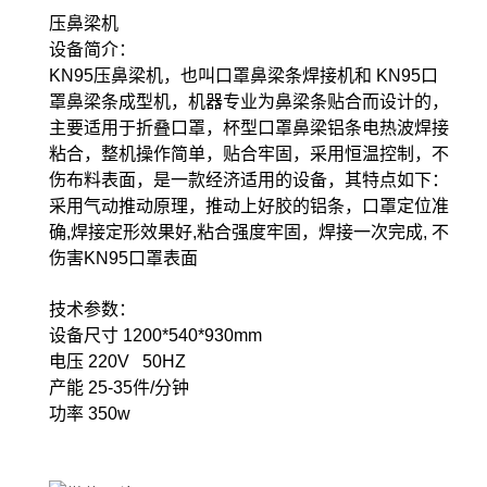
压鼻梁机
设备简介：
KN95压鼻梁机，也叫口罩鼻梁条焊接机和 KN95口
罩鼻梁条成型机，机器专业为鼻梁条贴合而设计的，
主要适用于折叠口罩，杯型口罩鼻梁铝条电热波焊接
粘合，整机操作简单，贴合牢固，采用恒温控制，不
伤布料表面，是一款经济适用的设备，其特点如下：
采用气动推动原理，推动上好胶的铝条，口罩定位准
确,焊接定形效果好,粘合强度牢固，焊接一次完成, 不
伤害KN95口罩表面
技术参数：
设备尺寸 1200*540*930mm
电压 220V 50HZ
产能 25-35件/分钟
功率 350w