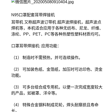
N95口罩配套耳带焊接机
耳带机 又称超声波订带机 超声波焊接机，超声波点
焊机等，本机适合应用于各种无纺布、尼龙、纤维、
涤纶、PP、PET、PC等各种热塑性塑料材质均可。
口罩耳带焊接机: 应用功能：
（1） 制造时不需预热，并可连续操作。
（2） 可加装色纸、金箔纸，加压时可达印色、烫金
功能。
（3） 可多台组合成专用机，以便一次完成宽度较大
的产品，如被罩、洋伞等。
（4） 特殊合金钢料制成花轮，焊头耐靡损且寿命
长。