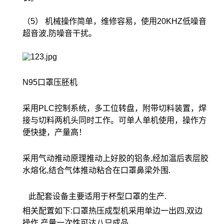
（5） 机械操作简单，维修容易，使用20KHZ低噪音
超音波,防噪音干扰。
N95口罩压胚机
采用PLC控制系统，多工位转盘，附带切料装置，焊
接与切料两机头同时工作。可单人单机使用，操作方
便快捷，产量高！
采用气动推动原理推动上好胶的铝条,经加温后表层胶
水熔化,结合气体推动粘合在口罩鼻梁外围.
此配套设备主要适用于杯型口罩的生产.
相关配置如下:口罩热压成型机采用单边一出四,双边
操作,产量一次性可达八只成品.