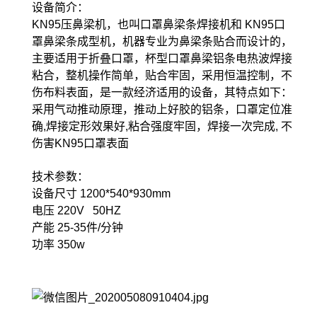
设备简介：
KN95压鼻梁机，也叫口罩鼻梁条焊接机和 KN95口
罩鼻梁条成型机，机器专业为鼻梁条贴合而设计的，
主要适用于折叠口罩，杯型口罩鼻梁铝条电热波焊接
粘合，整机操作简单，贴合牢固，采用恒温控制，不
伤布料表面，是一款经济适用的设备，其特点如下：
采用气动推动原理，推动上好胶的铝条，口罩定位准
确,焊接定形效果好,粘合强度牢固，焊接一次完成, 不
伤害KN95口罩表面
技术参数：
设备尺寸 1200*540*930mm
电压 220V 50HZ
产能 25-35件/分钟
功率 350w