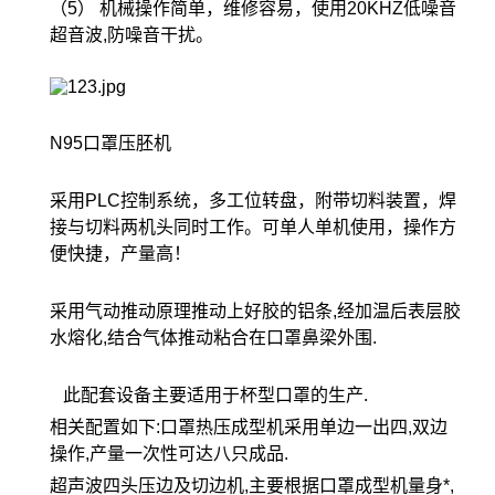
（5） 机械操作简单，维修容易，使用20KHZ低噪音
超音波,防噪音干扰。
N95口罩压胚机
采用PLC控制系统，多工位转盘，附带切料装置，焊
接与切料两机头同时工作。可单人单机使用，操作方
便快捷，产量高！
采用气动推动原理推动上好胶的铝条,经加温后表层胶
水熔化,结合气体推动粘合在口罩鼻梁外围.
此配套设备主要适用于杯型口罩的生产.
相关配置如下:口罩热压成型机采用单边一出四,双边
操作,产量一次性可达八只成品.
超声波四头压边及切边机,主要根据口罩成型机量身*,