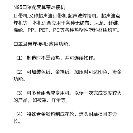
N95口罩配套耳带焊接机
耳带机 又称超声波订带机 超声波焊接机，超声波点
焊机等，本机适合应用于各种无纺布、尼龙、纤维、
涤纶、PP、PET、PC等各种热塑性塑料材质均可。
口罩耳带焊接机: 应用功能：
（1） 制造时不需预热，并可连续操作。
（2） 可加装色纸、金箔纸，加压时可达印色、烫金
功能。
（3） 可多台组合成专用机，以便一次完成宽度较大
的产品，如被罩、洋伞等。
（4） 特殊合金钢料制成花轮，焊头耐靡损且寿命
长。