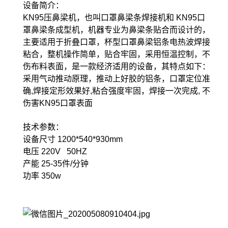
设备简介：
KN95压鼻梁机，也叫口罩鼻梁条焊接机和 KN95口
罩鼻梁条成型机，机器专业为鼻梁条贴合而设计的，
主要适用于折叠口罩，杯型口罩鼻梁铝条电热波焊接
粘合，整机操作简单，贴合牢固，采用恒温控制，不
伤布料表面，是一款经济适用的设备，其特点如下：
采用气动推动原理，推动上好胶的铝条，口罩定位准
确,焊接定形效果好,粘合强度牢固，焊接一次完成, 不
伤害KN95口罩表面
技术参数：
设备尺寸 1200*540*930mm
电压 220V 50HZ
产能 25-35件/分钟
功率 350w