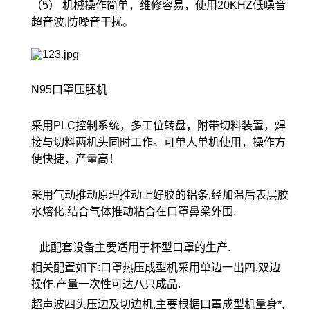
（5） 机械操作简单，维修容易，使用20KHZ低噪音
超音波,防噪音干扰。
N95口罩压胚机
采用PLC控制系统，多工位转盘，附带切料装置，焊
接与切料两机头同时工作。可单人单机使用，操作方
便快捷，产量高！
采用气动推动原理推动上好胶的铝条,经加温后表层胶
水熔化,结合气体推动粘合在口罩鼻梁外围.
此配套设备主要适用于杯型口罩的生产.
相关配置如下:口罩热压成型机采用单边一出四,双边
操作,产量一次性可达八只成品.
超声波四头压边及切边机,主要根据口罩成型机量身*,