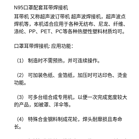
N95口罩配套耳带焊接机
耳带机 又称超声波订带机 超声波焊接机，超声波点
焊机等，本机适合应用于各种无纺布、尼龙、纤维、
涤纶、PP、PET、PC等各种热塑性塑料材质均可。
口罩耳带焊接机: 应用功能：
（1） 制造时不需预热，并可连续操作。
（2） 可加装色纸、金箔纸，加压时可达印色、烫金
功能。
（3） 可多台组合成专用机，以便一次完成宽度较大
的产品，如被罩、洋伞等。
（4） 特殊合金钢料制成花轮，焊头耐靡损且寿命
长。