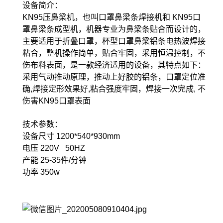
设备简介：
KN95压鼻梁机，也叫口罩鼻梁条焊接机和 KN95口
罩鼻梁条成型机，机器专业为鼻梁条贴合而设计的，
主要适用于折叠口罩，杯型口罩鼻梁铝条电热波焊接
粘合，整机操作简单，贴合牢固，采用恒温控制，不
伤布料表面，是一款经济适用的设备，其特点如下：
采用气动推动原理，推动上好胶的铝条，口罩定位准
确,焊接定形效果好,粘合强度牢固，焊接一次完成, 不
伤害KN95口罩表面
技术参数：
设备尺寸 1200*540*930mm
电压 220V 50HZ
产能 25-35件/分钟
功率 350w