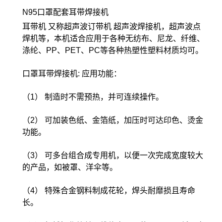
N95口罩配套耳带焊接机
耳带机 又称超声波订带机 超声波焊接机，超声波点
焊机等，本机适合应用于各种无纺布、尼龙、纤维、
涤纶、PP、PET、PC等各种热塑性塑料材质均可。
口罩耳带焊接机: 应用功能：
（1） 制造时不需预热，并可连续操作。
（2） 可加装色纸、金箔纸，加压时可达印色、烫金
功能。
（3） 可多台组合成专用机，以便一次完成宽度较大
的产品，如被罩、洋伞等。
（4） 特殊合金钢料制成花轮，焊头耐靡损且寿命
长。