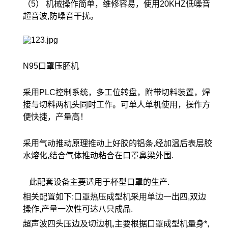
（5） 机械操作简单，维修容易，使用20KHZ低噪音
超音波,防噪音干扰。
N95口罩压胚机
采用PLC控制系统，多工位转盘，附带切料装置，焊
接与切料两机头同时工作。可单人单机使用，操作方
便快捷，产量高！
采用气动推动原理推动上好胶的铝条,经加温后表层胶
水熔化,结合气体推动粘合在口罩鼻梁外围.
此配套设备主要适用于杯型口罩的生产.
相关配置如下:口罩热压成型机采用单边一出四,双边
操作,产量一次性可达八只成品.
超声波四头压边及切边机,主要根据口罩成型机量身*,