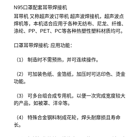
N95口罩配套耳带焊接机
耳带机 又称超声波订带机 超声波焊接机，超声波点
焊机等，本机适合应用于各种无纺布、尼龙、纤维、
涤纶、PP、PET、PC等各种热塑性塑料材质均可。
口罩耳带焊接机: 应用功能：
（1） 制造时不需预热，并可连续操作。
（2） 可加装色纸、金箔纸，加压时可达印色、烫金
功能。
（3） 可多台组合成专用机，以便一次完成宽度较大
的产品，如被罩、洋伞等。
（4） 特殊合金钢料制成花轮，焊头耐靡损且寿命
长。