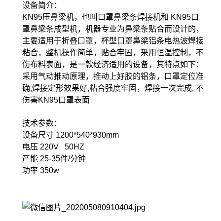
设备简介：
KN95压鼻梁机，也叫口罩鼻梁条焊接机和 KN95口
罩鼻梁条成型机，机器专业为鼻梁条贴合而设计的，
主要适用于折叠口罩，杯型口罩鼻梁铝条电热波焊接
粘合，整机操作简单，贴合牢固，采用恒温控制，不
伤布料表面，是一款经济适用的设备，其特点如下：
采用气动推动原理，推动上好胶的铝条，口罩定位准
确,焊接定形效果好,粘合强度牢固，焊接一次完成, 不
伤害KN95口罩表面
技术参数：
设备尺寸 1200*540*930mm
电压 220V 50HZ
产能 25-35件/分钟
功率 350w