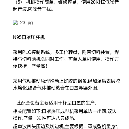
（5） 机械操作简单，维修容易，使用20KHZ低噪音
超音波,防噪音干扰。
N95口罩压胚机
采用PLC控制系统，多工位转盘，附带切料装置，焊
接与切料两机头同时工作。可单人单机使用，操作方
便快捷，产量高！
采用气动推动原理推动上好胶的铝条,经加温后表层胶
水熔化,结合气体推动粘合在口罩鼻梁外围.
此配套设备主要适用于杯型口罩的生产.
相关配置如下:口罩热压成型机采用单边一出四,双边
操作,产量一次性可达八只成品.
超声波四头压边及切边机,主要根据口罩成型机量身*,