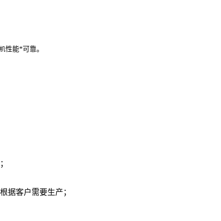
性能*可靠。
焊机
求；
可根据客户需要生产；