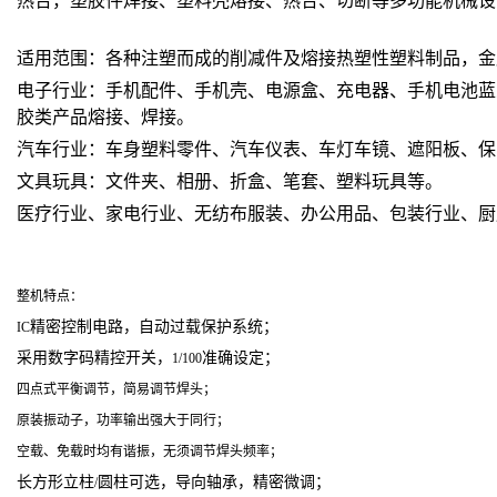
热合，塑胶件焊接、塑料壳熔接、热合、切断等多功能机械设
适用范围：各种注塑而成的削减件及熔接热塑性塑料制品，金
电子行业：手机配件、手机壳、电源盒、充电器、手机电池蓝
胶类产品熔接、焊接。
汽车行业：车身塑料零件、汽车仪表、车灯车镜、遮阳板、保
文具玩具：文件夹、相册、折盒、笔套、塑料玩具等。
医疗行业、家电行业、无纺布服装、办公用品、包装行业、厨
整机特点：
精密控制电路，自动过载保护系统；
IC
采用数字码精控开关，
准确设定；
1/100
四点式平衡调节，简易调节焊头；
原装振动子，功率输出强大于同行；
空载、免载时均有谐振，无须调节焊头频率；
长方形立柱
圆柱可选，导向轴承，精密微调；
/