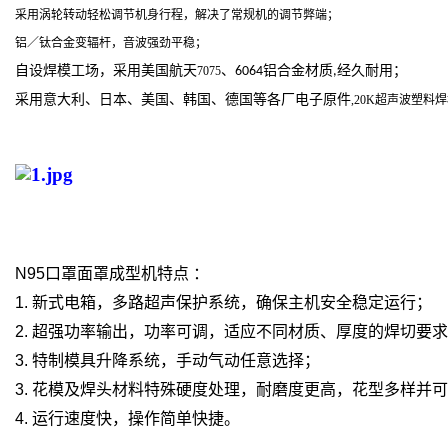
采用涡轮转动轻松调节机身行程，解决了常规机的调节弊端；
铝／钛合金变辐杆，音波强劲平稳；
自设焊模工场，采用美国航天
、
铝合金材质
经久耐用；
7075
6064
,
采用意大利、日本、美国、韩国、德国等各厂电子原件
,20K超声波塑料
N95口罩面罩成型机特点 ：
1. 新式电箱，多路超声保护系统，确保主机安全稳定运行；
2. 超强功率输出，功率可调，适应不同材质、厚度的焊切要
3. 特制模具升降系统，手动气动任意选择；
3. 花模及焊头材料特殊硬度处理，耐磨度更高，花型多样并
4. 运行速度快，操作简单快捷。