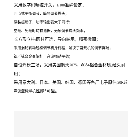
采用数字码精控开关，
准确设定；
1/100
四点式平衡调节，简易调节焊头；
原装振动子，功率输出强大于同行；
空载、免载时均有谐振，无须调节焊头频率；
长方形立柱
圆柱可选，导向轴承，精密微调；
/
采用涡轮转动轻松调节机身行程，解决了常规机的调节弊端；
铝／钛合金变辐杆，音波强劲平稳；
自设焊模工场，采用美国航天
、
铝合金材质
经久耐
7075
6064
,
用；
采用意大利、日本、美国、韩国、德国等各厂电子原件
,20K超
性能*可靠。
声波塑料焊机