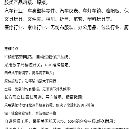
胶类产品熔接、焊接。
汽车行业：车身塑料零件、汽车仪表、车灯车镜、遮阳板、保
文具玩具：文件夹、相册、折盒、笔套、塑料玩具等。
医疗行业、家电行业、无纺布服装、办公用品、包装行业、厨
整机特点：
精密控制电路，自动过载保护系统；
IC
采用数字码精控开关，
准确设定；
1/100
四点式平衡调节，简易调节焊头；
原装振动子，功率输出强大于同行；
空载、免载时均有谐振，无须调节焊头频率；
长方形立柱
圆柱可选，导向轴承，精密微调；
/
采用涡轮转动轻松调节机身行程，解决了常规机的调节弊端；
铝／钛合金变辐杆，音波强劲平稳；
自设焊模工场，采用美国航天
、
铝合金材质
经久耐用；
7075
6064
,