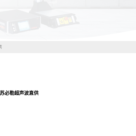
供
江苏必勒超声波直供