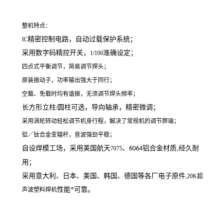
整机特点：
精密控制电路，自动过载保护系统；
IC
采用数字码精控开关，
准确设定；
1/100
四点式平衡调节，简易调节焊头；
原装振动子，功率输出强大于同行；
空载、免载时均有谐振，无须调节焊头频率；
长方形立柱
圆柱可选，导向轴承，精密微调；
/
采用涡轮转动轻松调节机身行程，解决了常规机的调节弊端；
铝／钛合金变辐杆，音波强劲平稳；
自设焊模工场，采用美国航天
、
铝合金材质
经久耐
7075
6064
,
用；
采用意大利、日本、美国、韩国、德国等各厂电子原件
,20K超
性能*可靠。
声波塑料焊机